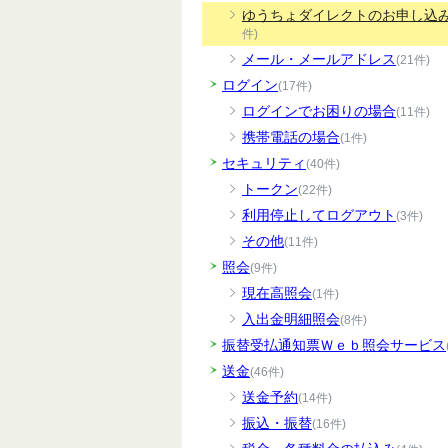
ゆうちょダイレクトのお申し込
件)
メール・メールアドレス
(21件)
ログイン
(17件)
ログインでお困りの場合
(11件)
携帯電話の場合
(1件)
セキュリティ
(40件)
トークン
(22件)
利用停止してログアウト
(3件)
その他
(11件)
照会
(9件)
現在高照会
(1件)
入出金明細照会
(8件)
振替受払通知票Ｗｅｂ照会サービス
送金
(46件)
送金予約
(14件)
振込・振替
(16件)