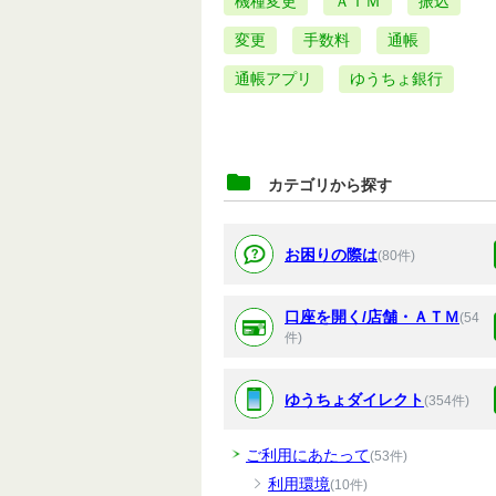
機種変更
ＡＴＭ
振込
変更
手数料
通帳
通帳アプリ
ゆうちょ銀行
カテゴリから探す
お困りの際は
(80件)
口座を開く/店舗・ＡＴＭ
(54
件)
ゆうちょダイレクト
(354件)
ご利用にあたって
(53件)
利用環境
(10件)