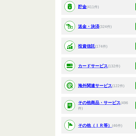
貯金
(411件)
送金・決済
(324件)
投資信託
(174件)
カードサービス
(132件)
海外関連サービス
(122件)
その他商品・サービス
(496
件)
その他（ＩＲ等）
(46件)