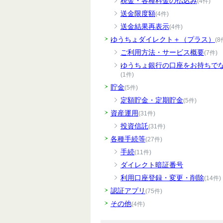
税金・各種料金の払込み
(4件)
送金限度額
(4件)
送金結果再表示
(4件)
ゆうちょダイレクト＋（プラス）
(8
ご利用方法・サービス概要
(7件)
ゆうちょ銀行の口座をお持ちで
(1件)
貯金
(5件)
定額貯金・定期貯金
(5件)
資産運用
(31件)
投資信託
(31件)
各種手続等
(27件)
手続
(11件)
ダイレクト暗証番号
利用口座登録・変更・削除
(14件)
認証アプリ
(75件)
その他
(4件)