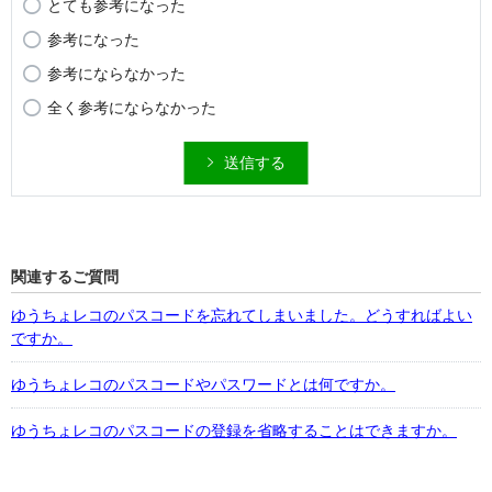
とても参考になった
参考になった
参考にならなかった
全く参考にならなかった
送信する
関連するご質問
ゆうちょレコのパスコードを忘れてしまいました。どうすればよい
ですか。
ゆうちょレコのパスコードやパスワードとは何ですか。
ゆうちょレコのパスコードの登録を省略することはできますか。