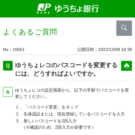
よくあるご質問
No
10651
公開日時
2022/12/09 18:38
ゆうちょレコのパスコードを変更する
には、どうすればよいですか。
ゆうちょレコの設定画面から、以下の手順でパスコードを変
更してください。
１．「パスコード変更」をタップ
２．生体認証または、現在登録しているパスコードを入力
３．新しいパスコードを2回入力
（※確認のため、2回入力が必要です）