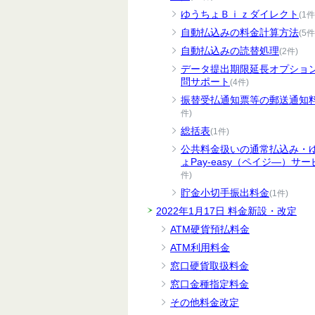
ゆうちょＢｉｚダイレクト
(1件
自動払込みの料金計算方法
(5件
自動払込みの読替処理
(2件)
データ提出期限延長オプショ
問サポート
(4件)
振替受払通知票等の郵送通知
件)
総括表
(1件)
公共料金扱いの通常払込み・
ょPay-easy（ペイジ―）サー
件)
貯金小切手振出料金
(1件)
2022年1月17日 料金新設・改定
ATM硬貨預払料金
ATM利用料金
窓口硬貨取扱料金
窓口金種指定料金
その他料金改定