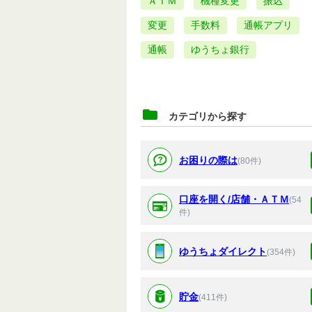
ＡＴＭ
機種変更
振込
変更
手数料
通帳アプリ
通帳
ゆうちょ銀行
カテゴリから探す
お困りの際は
(80件)
口座を開く/店舗・ＡＴＭ
(54
件)
ゆうちょダイレクト
(354件)
貯金
(411件)