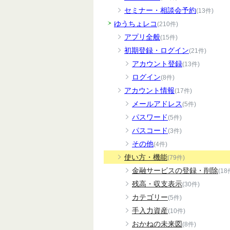
セミナー・相談会予約
(13件)
ゆうちょレコ
(210件)
アプリ全般
(15件)
初期登録・ログイン
(21件)
アカウント登録
(13件)
ログイン
(8件)
アカウント情報
(17件)
メールアドレス
(5件)
パスワード
(5件)
パスコード
(3件)
その他
(4件)
使い方・機能
(79件)
金融サービスの登録・削除
(18
残高・収支表示
(30件)
カテゴリー
(5件)
手入力資産
(10件)
おかねの未来図
(8件)