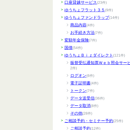
口座貸越サービス
(23件)
ゆうちょフラット３５
(9件)
ゆうちょファンドラップ
(14件)
商品内容
(4件)
お手続き方法
(7件)
変額年金保険
(7件)
国債
(54件)
ゆうちょＢｉｚダイレクト
(121件)
振替受払通知票Ｗｅｂ照会サー
2件)
ログオン
(6件)
電子証明書
(4件)
トークン
(7件)
データ送受信
(36件)
データ取消
(8件)
その他
(28件)
ご相談予約・セミナー予約
(25件)
ご相談予約
(12件)