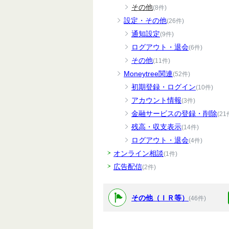
その他
(8件)
設定・その他
(26件)
通知設定
(9件)
ログアウト・退会
(6件)
その他
(11件)
Moneytree関連
(52件)
初期登録・ログイン
(10件)
アカウント情報
(3件)
金融サービスの登録・削除
(21
残高・収支表示
(14件)
ログアウト・退会
(4件)
オンライン相談
(1件)
広告配信
(2件)
その他（ＩＲ等）
(46件)