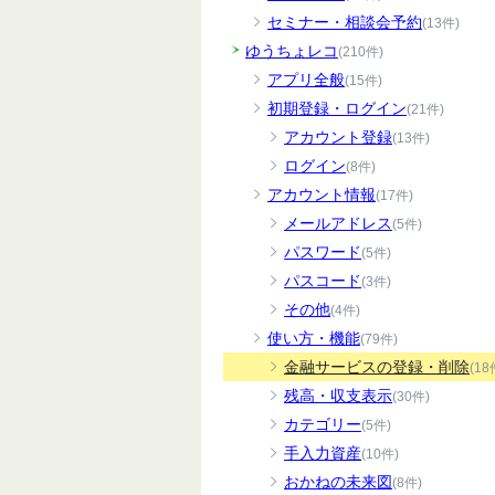
セミナー・相談会予約
(13件)
ゆうちょレコ
(210件)
アプリ全般
(15件)
初期登録・ログイン
(21件)
アカウント登録
(13件)
ログイン
(8件)
アカウント情報
(17件)
メールアドレス
(5件)
パスワード
(5件)
パスコード
(3件)
その他
(4件)
使い方・機能
(79件)
金融サービスの登録・削除
(18
残高・収支表示
(30件)
カテゴリー
(5件)
手入力資産
(10件)
おかねの未来図
(8件)