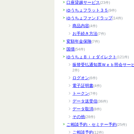
口座貸越サービス
(23件)
ゆうちょフラット３５
(9件)
ゆうちょファンドラップ
(14件)
商品内容
(4件)
お手続き方法
(7件)
変額年金保険
(7件)
国債
(54件)
ゆうちょＢｉｚダイレクト
(121件)
振替受払通知票Ｗｅｂ照会サー
2件)
ログオン
(6件)
電子証明書
(4件)
トークン
(7件)
データ送受信
(36件)
データ取消
(8件)
その他
(28件)
ご相談予約・セミナー予約
(25件)
ご相談予約
(12件)