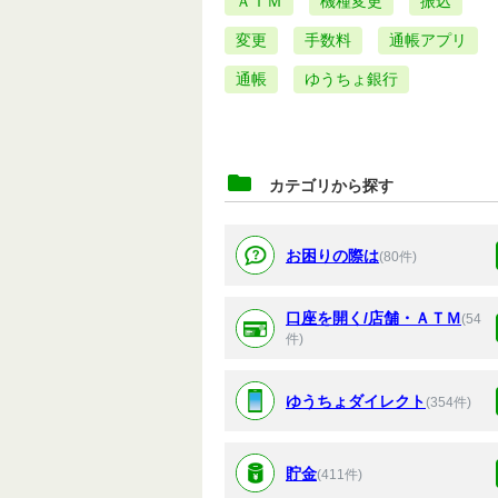
ＡＴＭ
機種変更
振込
変更
手数料
通帳アプリ
通帳
ゆうちょ銀行
カテゴリから探す
お困りの際は
(80件)
口座を開く/店舗・ＡＴＭ
(54
件)
ゆうちょダイレクト
(354件)
貯金
(411件)