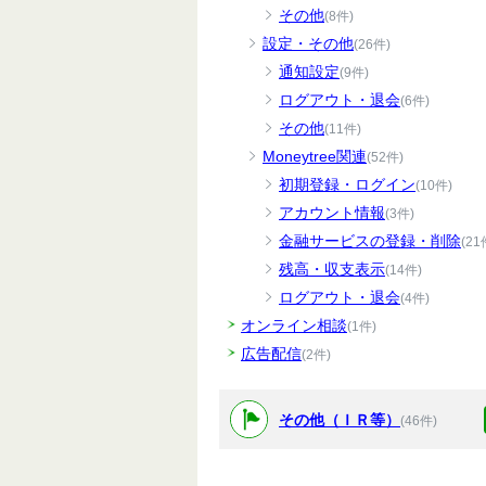
その他
(8件)
設定・その他
(26件)
通知設定
(9件)
ログアウト・退会
(6件)
その他
(11件)
Moneytree関連
(52件)
初期登録・ログイン
(10件)
アカウント情報
(3件)
金融サービスの登録・削除
(21
残高・収支表示
(14件)
ログアウト・退会
(4件)
オンライン相談
(1件)
広告配信
(2件)
その他（ＩＲ等）
(46件)