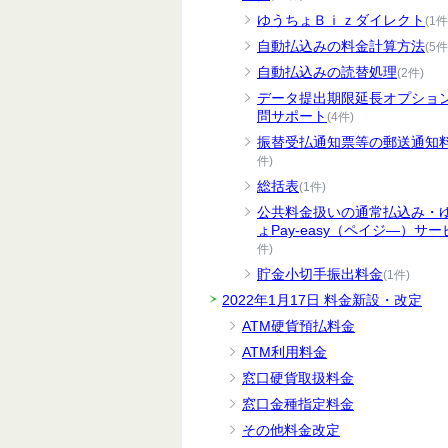
ゆうちょＢｉｚダイレクト
(1件
自動払込みの料金計算方法
(5件
自動払込みの読替処理
(2件)
データ提出期限延長オプショ
問サポート
(4件)
振替受払通知票等の郵送通知
件)
総括表
(1件)
公共料金扱いの通常払込み・
ょPay-easy（ペイジ―）サー
件)
貯金小切手振出料金
(1件)
2022年1月17日 料金新設・改定
ATM硬貨預払料金
ATM利用料金
窓口硬貨取扱料金
窓口金種指定料金
その他料金改定