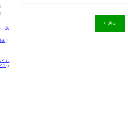
)
)
戻る
ン・訪
料金
(4
ゆうち
ビス
(1