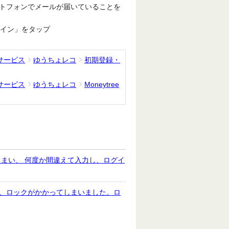
トフォンでメールが届いていることを
ログイン」をタップ
サービス
ゆうちょレコ
初期登録・
サービス
ゆうちょレコ
Moneytree
まい、 何度か間違えて入力し、ログイ
て、ロックがかかってしまいました。ロ