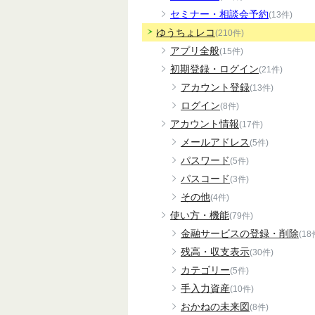
セミナー・相談会予約
(13件)
ゆうちょレコ
(210件)
アプリ全般
(15件)
初期登録・ログイン
(21件)
アカウント登録
(13件)
ログイン
(8件)
アカウント情報
(17件)
メールアドレス
(5件)
パスワード
(5件)
パスコード
(3件)
その他
(4件)
使い方・機能
(79件)
金融サービスの登録・削除
(18
残高・収支表示
(30件)
カテゴリー
(5件)
手入力資産
(10件)
おかねの未来図
(8件)