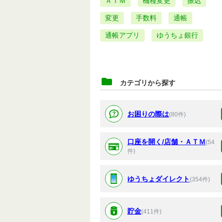
ＡＴＭ
機種変更
振込
変更
手数料
通帳
通帳アプリ
ゆうちょ銀行
カテゴリから探す
お困りの際は
(80件)
口座を開く/店舗・ＡＴＭ
(54
件)
ゆうちょダイレクト
(354件)
貯金
(411件)