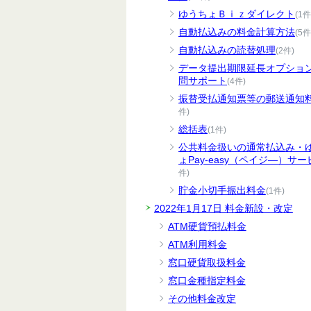
ゆうちょＢｉｚダイレクト
(1件
自動払込みの料金計算方法
(5件
自動払込みの読替処理
(2件)
データ提出期限延長オプショ
問サポート
(4件)
振替受払通知票等の郵送通知
件)
総括表
(1件)
公共料金扱いの通常払込み・
ょPay-easy（ペイジ―）サー
件)
貯金小切手振出料金
(1件)
2022年1月17日 料金新設・改定
ATM硬貨預払料金
ATM利用料金
窓口硬貨取扱料金
窓口金種指定料金
その他料金改定