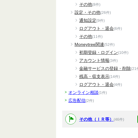
その他
(8件)
設定・その他
(26件)
通知設定
(9件)
ログアウト・退会
(6件)
その他
(11件)
Moneytree関連
(52件)
初期登録・ログイン
(10件)
アカウント情報
(3件)
金融サービスの登録・削除
(21
残高・収支表示
(14件)
ログアウト・退会
(4件)
オンライン相談
(1件)
広告配信
(2件)
その他（ＩＲ等）
(46件)