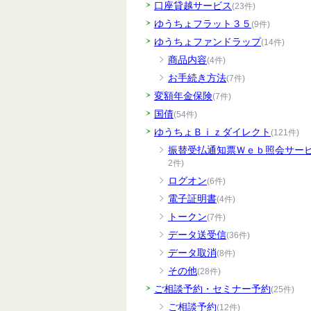
口座貸越サービス
(23件)
ゆうちょフラット３５
(9件)
ゆうちょファンドラップ
(14件)
商品内容
(4件)
お手続き方法
(7件)
変額年金保険
(7件)
国債
(54件)
ゆうちょＢｉｚダイレクト
(121件)
振替受払通知票Ｗｅｂ照会サー
2件)
ログオン
(6件)
電子証明書
(4件)
トークン
(7件)
データ送受信
(36件)
データ取消
(8件)
その他
(28件)
ご相談予約・セミナー予約
(25件)
ご相談予約
(12件)