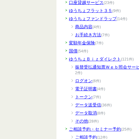
口座貸越サービス
(23件)
ゆうちょフラット３５
(9件)
ゆうちょファンドラップ
(14件)
商品内容
(4件)
お手続き方法
(7件)
変額年金保険
(7件)
国債
(54件)
ゆうちょＢｉｚダイレクト
(121件)
振替受払通知票Ｗｅｂ照会サー
2件)
ログオン
(6件)
電子証明書
(4件)
トークン
(7件)
データ送受信
(36件)
データ取消
(8件)
その他
(28件)
ご相談予約・セミナー予約
(25件)
ご相談予約
(12件)