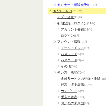
セミナー・相談会予約
(13件)
ゆうちょレコ
(210件)
アプリ全般
(15件)
初期登録・ログイン
(21件)
アカウント登録
(13件)
ログイン
(8件)
アカウント情報
(17件)
メールアドレス
(5件)
パスワード
(5件)
パスコード
(3件)
その他
(4件)
使い方・機能
(79件)
金融サービスの登録・削除
(18
残高・収支表示
(30件)
カテゴリー
(5件)
手入力資産
(10件)
おかねの未来図
(8件)