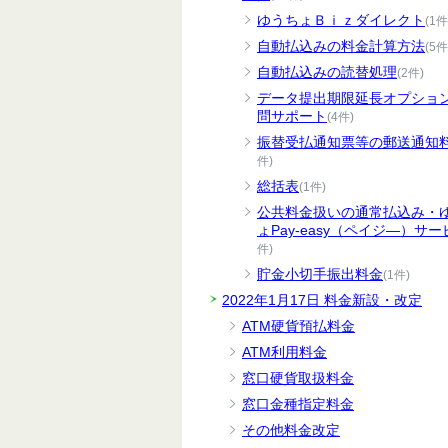
ゆうちょＢｉｚダイレクト
(1件
自動払込みの料金計算方法
(5件
自動払込みの読替処理
(2件)
データ提出期限延長オプショ
問サポート
(4件)
振替受払通知票等の郵送通知
件)
総括表
(1件)
公共料金扱いの通常払込み・
ょPay-easy（ペイジ―）サー
件)
貯金小切手振出料金
(1件)
2022年1月17日 料金新設・改定
ATM硬貨預払料金
ATM利用料金
窓口硬貨取扱料金
窓口金種指定料金
その他料金改定