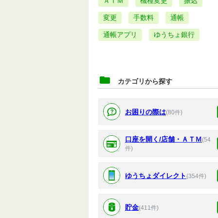
ＡＴＭ
機種変更
振込
変更
手数料
通帳
通帳アプリ
ゆうちょ銀行
カテゴリから探す
お困りの際は
(80件)
口座を開く/店舗・ＡＴＭ
(54
件)
ゆうちょダイレクト
(354件)
貯金
(411件)