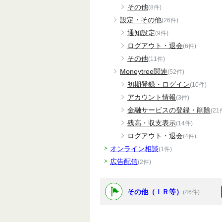
その他
(8件)
設定・その他
(26件)
通知設定
(9件)
ログアウト・退会
(6件)
その他
(11件)
Moneytree関連
(52件)
初期登録・ログイン
(10件)
アカウント情報
(3件)
金融サービスの登録・削除
(21
残高・収支表示
(14件)
ログアウト・退会
(4件)
オンライン相談
(1件)
広告配信
(2件)
その他（ＩＲ等）
(46件)