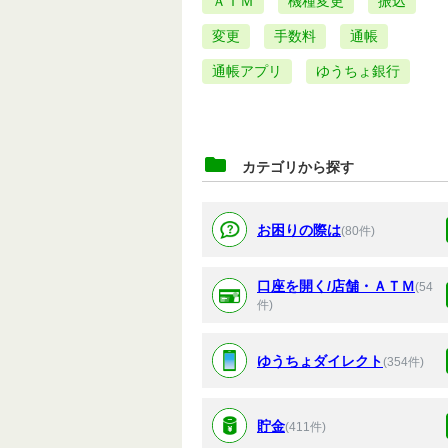
ＡＴＭ
機種変更
振込
変更
手数料
通帳
通帳アプリ
ゆうちょ銀行
カテゴリから探す
お困りの際は
(80件)
口座を開く/店舗・ＡＴＭ
(54
件)
ゆうちょダイレクト
(354件)
貯金
(411件)