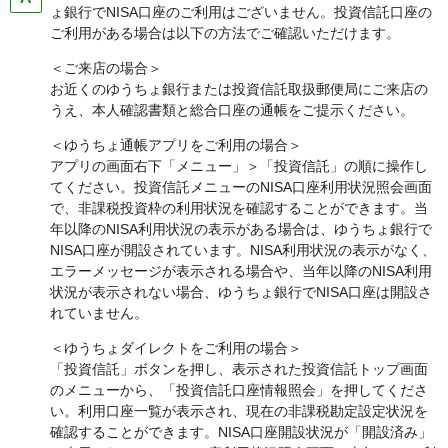
ょ銀行でNISA口座のご利用はございません。投資信託口座の
ご利用がある場合は以下の方法でご確認いただけます。
＜ご来店の場合＞
お近くのゆうちょ銀行または投資信託取扱郵便局にご来店の
うえ、本人確認書類と総合口座の通帳をご提示ください。
＜ゆうちょ通帳アプリをご利用の場合＞
アプリの画面右下「メニュー」＞「投資信託」の順に操作し
てください。投資信託メニューのNISA口座利用状況照会画面
で、非課税投資枠の利用状況を確認することができます。当
年以降のNISA利用状況の表示がある場合は、ゆうちょ銀行で
NISA口座が開設されています。NISA利用状況の表示がなく、
エラーメッセージが表示される場合や、当年以降のNISA利用
状況が表示されない場合、ゆうちょ銀行でNISA口座は開設さ
れていません。
＜ゆうちょダイレクトをご利用の場合＞
「投資信託」ボタンを押し、表示された投資信託トップ画面
のメニューから、「投資信託口座情報照会」を押してくださ
い。利用口座一覧が表示され、現在の非課税勘定設定状況を
確認することができます。NISA口座開設状況が「開設済み」