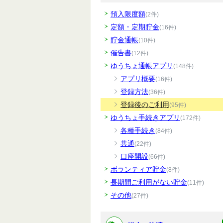
預入限度額
(2件)
定額・定期貯金
(16件)
貯金通帳
(10件)
催告書
(12件)
ゆうちょ通帳アプリ
(148件)
アプリ概要
(16件)
登録方法
(36件)
登録後のご利用
(95件)
ゆうちょ手続きアプリ
(172件)
各種手続き
(84件)
共通
(22件)
口座開設
(66件)
ボランティア貯金
(8件)
長期間ご利用がない貯金
(11件)
その他
(27件)