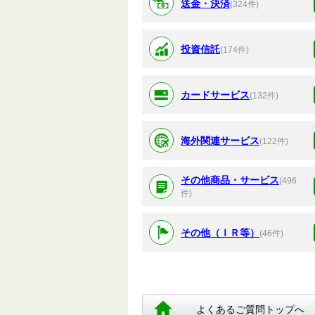
送金・決済
(324件)
投資信託
(174件)
カードサービス
(132件)
海外関連サービス
(122件)
その他商品・サービス
(496
件)
その他（ＩＲ等）
(46件)
よくあるご質問トップへ