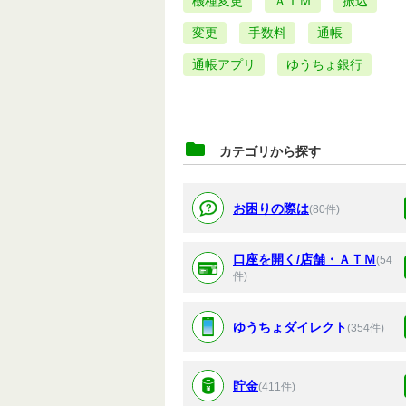
機種変更
ＡＴＭ
振込
変更
手数料
通帳
通帳アプリ
ゆうちょ銀行
カテゴリから探す
お困りの際は
(80件)
口座を開く/店舗・ＡＴＭ
(54
件)
ゆうちょダイレクト
(354件)
貯金
(411件)