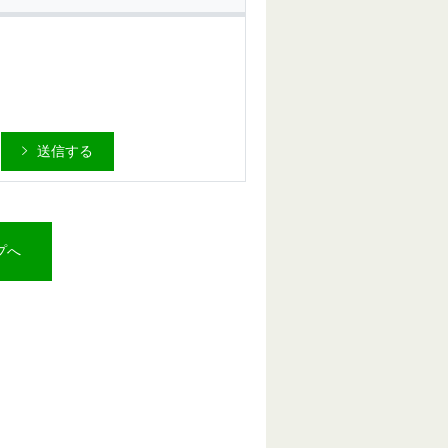
送信する
プへ