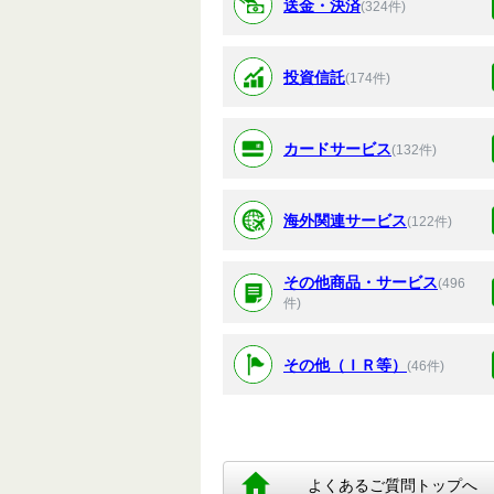
送金・決済
(324件)
投資信託
(174件)
カードサービス
(132件)
海外関連サービス
(122件)
その他商品・サービス
(496
件)
その他（ＩＲ等）
(46件)
よくあるご質問トップへ