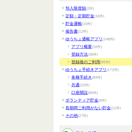
預入限度額
(2件)
定額・定期貯金
(16件)
貯金通帳
(10件)
催告書
(12件)
ゆうちょ通帳アプリ
(148件)
アプリ概要
(16件)
登録方法
(36件)
登録後のご利用
(95件)
ゆうちょ手続きアプリ
(172件)
各種手続き
(84件)
共通
(22件)
口座開設
(66件)
ボランティア貯金
(8件)
長期間ご利用がない貯金
(11件)
その他
(27件)