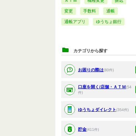
ＡＴＭ
機種変更
振込
変更
手数料
通帳
通帳アプリ
ゆうちょ銀行
カテゴリから探す
お困りの際は
(80件)
口座を開く/店舗・ＡＴＭ
(54
件)
ゆうちょダイレクト
(354件)
貯金
(411件)