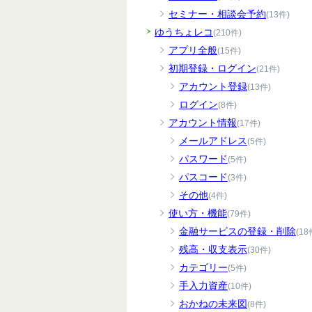
セミナー・相談会予約
(13件)
ゆうちょレコ
(210件)
アプリ全般
(15件)
初期登録・ログイン
(21件)
アカウント登録
(13件)
ログイン
(8件)
アカウント情報
(17件)
メールアドレス
(5件)
パスワード
(5件)
パスコード
(3件)
その他
(4件)
使い方・機能
(79件)
金融サービスの登録・削除
(18
残高・収支表示
(30件)
カテゴリー
(5件)
手入力資産
(10件)
おかねの未来図
(8件)