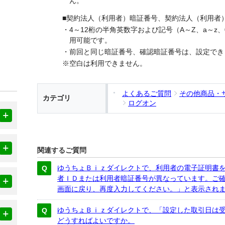
ん。
■契約法人（利用者）暗証番号、契約法人（利用者
・4～12桁の半角英数字および記号（A～Z、a～z、0～9、-
用可能です。
・前回と同じ暗証番号、確認暗証番号は、設定でき
※空白は利用できません。
よくあるご質問
その他商品・
カテゴリ
ログオン
関連するご質問
ゆうちょＢｉｚダイレクトで、利用者の電子証明書
者ＩＤまたは利用者暗証番号が異なっています。ご
画面に戻り、再度入力してください。」と表示され
ゆうちょＢｉｚダイレクトで、「設定した取引日は
どうすればよいですか。