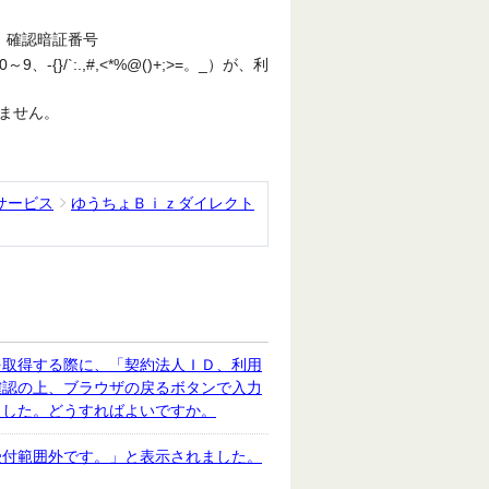
）確認暗証番号
{}/`:.,#,<*%@()+;>=。_）が、利
ません。
サービス
ゆうちょＢｉｚダイレクト
を取得する際に、「契約法人ＩＤ、利用
確認の上、ブラウザの戻るボタンで入力
ました。どうすればよいですか。
受付範囲外です。」と表示されました。