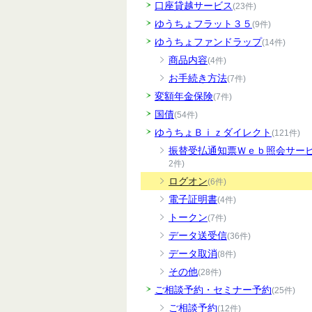
口座貸越サービス
(23件)
ゆうちょフラット３５
(9件)
ゆうちょファンドラップ
(14件)
商品内容
(4件)
お手続き方法
(7件)
変額年金保険
(7件)
国債
(54件)
ゆうちょＢｉｚダイレクト
(121件)
振替受払通知票Ｗｅｂ照会サー
2件)
ログオン
(6件)
電子証明書
(4件)
トークン
(7件)
データ送受信
(36件)
データ取消
(8件)
その他
(28件)
ご相談予約・セミナー予約
(25件)
ご相談予約
(12件)