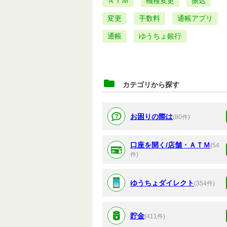
ＡＴＭ
機種変更
振込
変更
手数料
通帳アプリ
通帳
ゆうちょ銀行
カテゴリから探す
お困りの際は
(80件)
口座を開く/店舗・ＡＴＭ
(54
件)
ゆうちょダイレクト
(354件)
貯金
(411件)