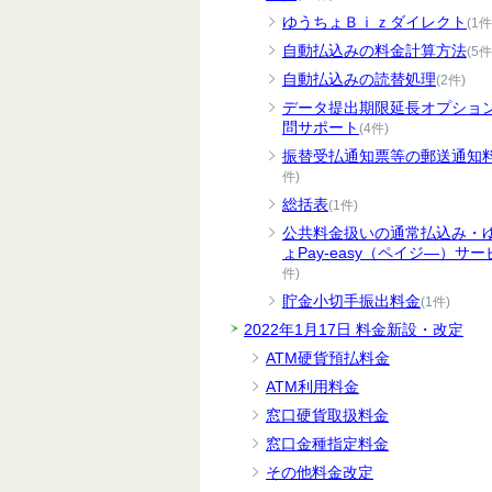
ゆうちょＢｉｚダイレクト
(1件
自動払込みの料金計算方法
(5件
自動払込みの読替処理
(2件)
データ提出期限延長オプショ
問サポート
(4件)
振替受払通知票等の郵送通知
件)
総括表
(1件)
公共料金扱いの通常払込み・
ょPay-easy（ペイジ―）サー
件)
貯金小切手振出料金
(1件)
2022年1月17日 料金新設・改定
ATM硬貨預払料金
ATM利用料金
窓口硬貨取扱料金
窓口金種指定料金
その他料金改定