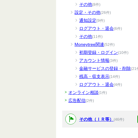
その他
(8件)
設定・その他
(26件)
通知設定
(9件)
ログアウト・退会
(6件)
その他
(11件)
Moneytree関連
(52件)
初期登録・ログイン
(10件)
アカウント情報
(3件)
金融サービスの登録・削除
(21
残高・収支表示
(14件)
ログアウト・退会
(4件)
オンライン相談
(1件)
広告配信
(2件)
その他（ＩＲ等）
(46件)