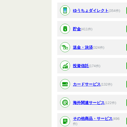
ゆうちょダイレクト
(354件)
貯金
(411件)
送金・決済
(324件)
投資信託
(174件)
カードサービス
(132件)
海外関連サービス
(122件)
その他商品・サービス
(496
件)