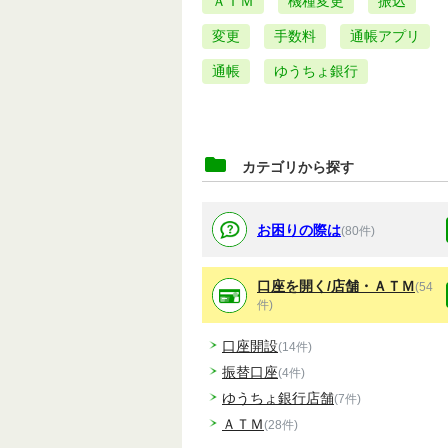
ＡＴＭ
機種変更
振込
変更
手数料
通帳アプリ
通帳
ゆうちょ銀行
カテゴリから探す
お困りの際は
(80件)
口座を開く/店舗・ＡＴＭ
(54
件)
口座開設
(14件)
振替口座
(4件)
ゆうちょ銀行店舗
(7件)
ＡＴＭ
(28件)