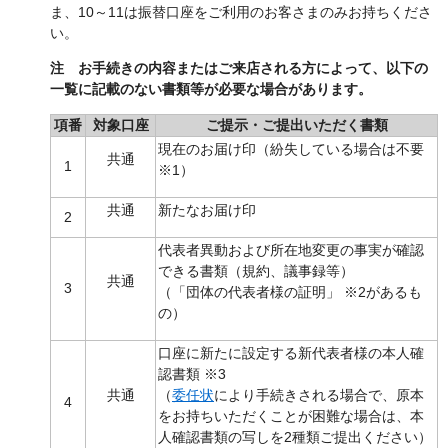
ま、10～11は振替口座をご利用のお客さまのみお持ちくださ
い。
注 お手続きの内容またはご来店される方によって、以下の
一覧に記載のない書類等が必要な場合があります。
項番
対象口座
ご提示・ご提出いただく書類
現在のお届け印（紛失している場合は不要
共通
1
※1）
共通
新たなお届け印
2
代表者異動および所在地変更の事実が確認
できる書類（規約、議事録等）
共通
3
（「団体の代表者様の証明」 ※2があるも
の）
口座に新たに設定する新代表者様の本人確
認書類 ※3
共通
（
委任状
により手続きされる場合で、原本
4
をお持ちいただくことが困難な場合は、本
人確認書類の写しを2種類ご提出ください）