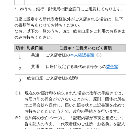
* ゆうちょ銀行・郵便局の貯金窓口にご用意しております。
口座に設定する新代表者様以外がご来店される場合は、以下
の書類等もあわせてお持ちください。
なお、以下の一覧のうち、3は、総合口座をご利用のお客さま
のみお持ちください。
項番
対象口座
ご提示・ご提出いただく書類
共通
ご来店者様の
本人確認書類
※3
1
共通
口座に設定する新代表者様からの
委任状
2
総合口座
ご来店者様の認印
3
※1 現在のお届け印を紛失された場合の改印の手続きでは、
お届け印の照合ができないことから、原則、団体の所在
地に照会状を送付し、届いた照会状と上記書類を改めて
お持ちいただいたうえで、改印の手続きを行います。
※2 規約等の余白ページに、「記載内容が事実と相違ない」
旨を記入のうえ、「代表者様のご住所・お名前」を記入