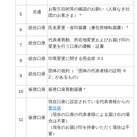
お取引目的等の確認のお願い（人格なき社
共通
5
団のお客さま） *
総合口座
氏名変更・改印届書（兼住所移転届書） *
6
代表者異動、所在地変更およびお届け印の
総合口座
7
変更を行う口座の通帳・証書
総合口座
印章変更に関する照会状 ※1
8
団体の規約（「団体の代表者様の証明 ※
総合口座
9
2」があるもの）
振替口座
振替口座異動届書 *
10
現在口座に設定されている代表者様からの
委任状
（現在の口座の代表者様による届け出の場
振替口座
11
合は不要）
（現在のお届け印を持参いただく場合は不
要）