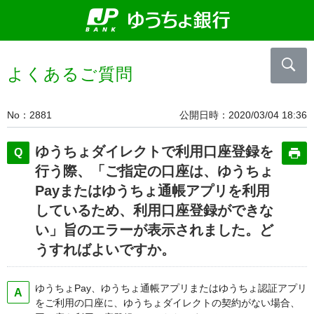
よくあるご質問
No
2881
公開日時
2020/03/04 18:36
ゆうちょダイレクトで利用口座登録を
行う際、「ご指定の口座は、ゆうちょ
Payまたはゆうちょ通帳アプリを利用
しているため、利用口座登録ができな
い」旨のエラーが表示されました。ど
うすればよいですか。
ゆうちょPay、ゆうちょ通帳アプリまたはゆうちょ認証アプリ
をご利用の口座に、ゆうちょダイレクトの契約がない場合、