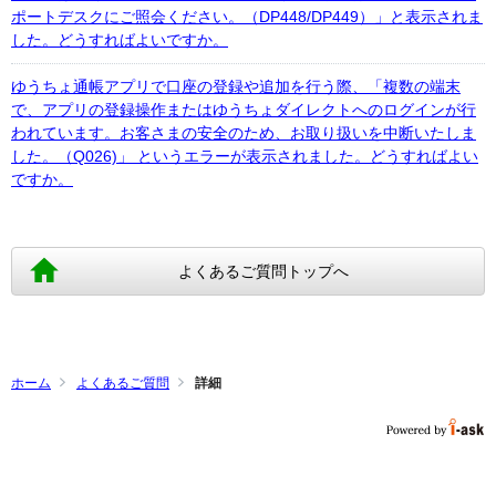
ポートデスクにご照会ください。（DP448/DP449）」と表示されま
した。どうすればよいですか。
ゆうちょ通帳アプリで口座の登録や追加を行う際、「複数の端末
で、アプリの登録操作またはゆうちょダイレクトへのログインが行
われています。お客さまの安全のため、お取り扱いを中断いたしま
した。（Q026)」 というエラーが表示されました。どうすればよい
ですか。
よくあるご質問トップへ
ホーム
よくあるご質問
詳細