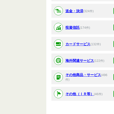
送金・決済
(324件)
投資信託
(174件)
カードサービス
(132件)
海外関連サービス
(122件)
その他商品・サービス
(496
件)
その他（ＩＲ等）
(46件)