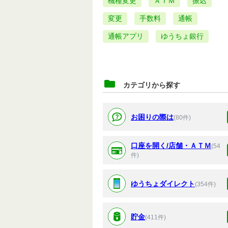
機種変更
ＡＴＭ
振込
変更
手数料
通帳
通帳アプリ
ゆうちょ銀行
カテゴリから探す
お困りの際は
(80件)
口座を開く/店舗・ＡＴＭ
(54
件)
ゆうちょダイレクト
(354件)
貯金
(411件)