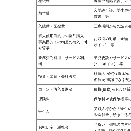
相続金
遺産分割協議書、公
入学許可証、学生寮
留学費
求書 等
入院費・医療費
医療機関からの請求
個人使用目的での物品購入、
お取引の対象、金額、
事業目的での物品の輸入・仲
ボイス) 等
介貿易
業務委託費用、サービス利用
業務委託やサービス
料
(インボイス) 等
投資の内容(投資金額
投資・出資・会社設立
名称)が確認できる契
ローン・借入金返済
債権(債務)者および
保険料
保険料や被保険者等
受取人様からの寄付の
寄付金
や寄付金手続きに係る
お祝い、謝礼の内容や
お祝い金、謝礼金
入学許可証や出生証明