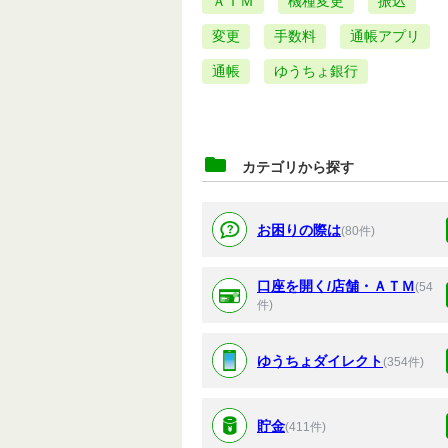
ＡＴＭ
機種変更
振込
変更
手数料
通帳アプリ
通帳
ゆうちょ銀行
カテゴリから探す
お困りの際は
(80件)
口座を開く/店舗・ＡＴＭ
(54
件)
ゆうちょダイレクト
(354件)
貯金
(411件)