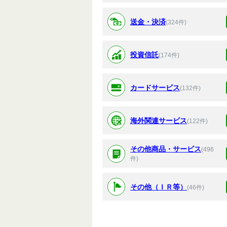
送金・決済
(324件)
投資信託
(174件)
カードサービス
(132件)
海外関連サービス
(122件)
その他商品・サービス
(496
件)
その他（ＩＲ等）
(46件)