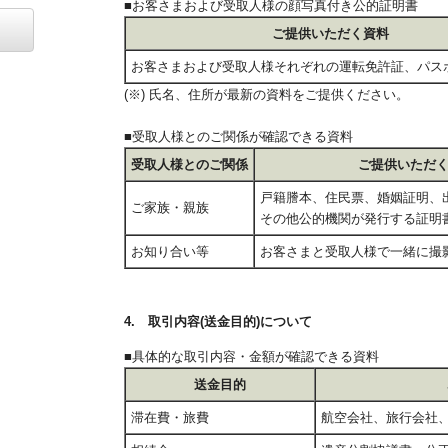
■お客さまおよび受取人様の顔写真付き公的証明書
ご提供いただく資料
お客さまおよび受取人様それぞれの運転免許証、パスポ
(※) 氏名、住所が最新の資料をご提供ください。
■受取人様とのご関係が確認できる資料
受取人様とのご関係
ご提供いただ
戸籍謄本、住民票、婚姻証明、
ご家族・親族
その他公的機関が発行する証明
お知り合い等
お客さまと受取人様で一緒に撮
4. 取引内容(送金目的)について
■具体的な取引内容・金額が確認できる資料
送金目的
滞在費・旅費
航空会社、旅行会社、