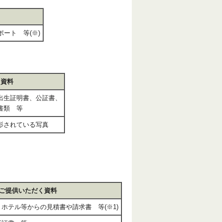
ート 等(※)
く資料
出生証明書、公証書、
書類 等
影されている写真
ご提供いただく資料
ホテル等からの見積書や請求書 等(※1)