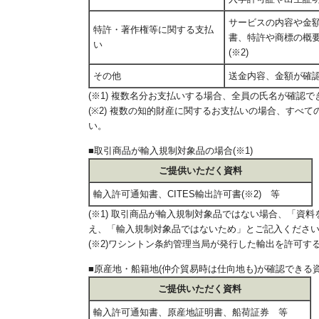
サービスの内容や金
特許・著作権等に関する支払
書、特許や商標の概
い
(※2)
その他
送金内容、金額が確
(※1) 複数名分お支払いする場合、全員の氏名が確認
(※2) 複数の知的財産に関するお支払いの場合、すべ
い。
■取引商品が輸入規制対象品の場合(※1)
ご提供いただく資料
輸入許可通知書、CITES輸出許可書(※2) 等
(※1) 取引商品が輸入規制対象品ではない場合、「資
え、「輸入規制対象品ではないため」とご記入くださ
(※2)ワシントン条約管理当局が発行した輸出を許可す
■原産地・船籍地(仲介貿易時は仕向地も)が確認できる
ご提供いただく資料
輸入許可通知書、原産地証明書、船荷証券 等