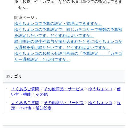
※「お昼」や「カフェ」などの小項目単位での指定はできま
せん。
関連ページ：
ゆうちょレコで予算の設定・管理はできますか。
ゆうちょレコの予算設定で、同じカテゴリーで複数の予算額
を設定したいです。どうすればよいですか。
取引明細の発生や給与が振り込まれたときにゆうちょレコか
ら通知を受け取りたいです。どうすればよいですか。
ゆうちょレコのお知らせ許可画面の「予算設定」、「カテゴ
リー通知設定」とは何ですか。
カテゴリ
よくあるご質問
その他商品・サービス
ゆうちょレコ
使
い方・機能
その他
よくあるご質問
その他商品・サービス
ゆうちょレコ
設
定・その他
通知設定