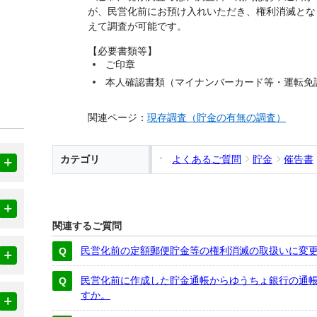
が、民営化前にお預け入れいただき、権利消滅とな
えて調査が可能です。
【必要書類等】
ご印章
本人確認書類（マイナンバーカード等・運転免
関連ページ：
現存調査（貯金の有無の調査）
カテゴリ
よくあるご質問
貯金
催告書
関連するご質問
民営化前の定額郵便貯金等の権利消滅の取扱いに変
民営化前に作成した貯金通帳からゆうちょ銀行の通
すか。