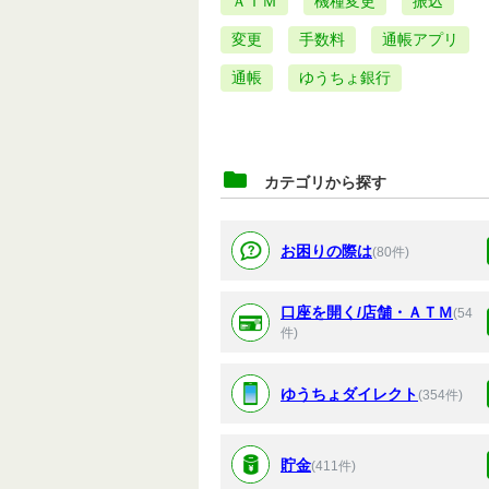
ＡＴＭ
機種変更
振込
変更
手数料
通帳アプリ
通帳
ゆうちょ銀行
カテゴリから探す
お困りの際は
(80件)
口座を開く/店舗・ＡＴＭ
(54
件)
ゆうちょダイレクト
(354件)
貯金
(411件)