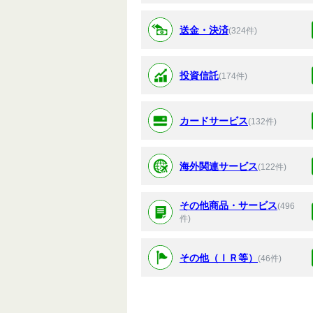
送金・決済
(324件)
投資信託
(174件)
カードサービス
(132件)
海外関連サービス
(122件)
その他商品・サービス
(496
件)
その他（ＩＲ等）
(46件)