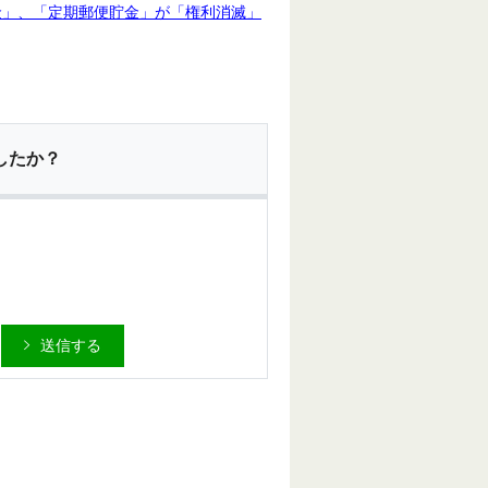
金」、「定期郵便貯金」が「権利消滅」
したか？
送信する